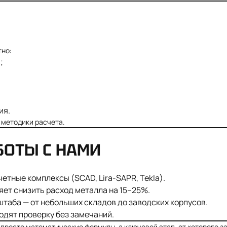
но:
;
ия.
 методики расчета.
БОТЫ С НАМИ
тные комплексы (SCAD, Lira-SAPR, Tekla).
ет снизить расход металла на 15–25%.
таба — от небольших складов до заводских корпусов.
одят проверку без замечаний.
 просто математические формулы, а ключевой этап, от которого з