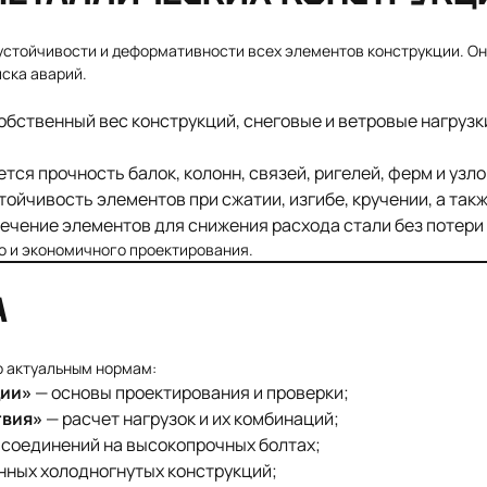
устойчивости и деформативности всех элементов конструкции. Он
иска аварий.
бственный вес конструкций, снеговые и ветровые нагрузк
тся прочность балок, колонн, связей, ригелей, ферм и узл
ойчивость элементов при сжатии, изгибе, кручении, а также
ечение элементов для снижения расхода стали без потери
о и экономичного проектирования.
А
о актуальным нормам:
ции»
— основы проектирования и проверки;
твия»
— расчет нагрузок и их комбинаций;
соединений на высокопрочных болтах;
нных холодногнутых конструкций;