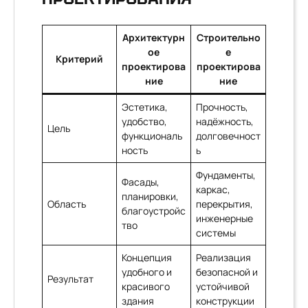
Архитектурн
Строительно
ое
е
Критерий
проектирова
проектирова
ние
ние
Эстетика,
Прочность,
удобство,
надёжность,
Цель
функциональ
долговечност
ность
ь
Фундаменты,
Фасады,
каркас,
планировки,
Область
перекрытия,
благоустройс
инженерные
тво
системы
Концепция
Реализация
удобного и
безопасной и
Результат
красивого
устойчивой
здания
конструкции