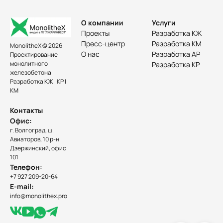
О компании
Услуги
Проекты
Разработка КЖ
Пресс-центр
Разработка КМ
MonolitheX © 2026
О нас
Разработка АР
Проектирование
монолитного
Разработка КР
железобетона
Разработка КЖ | КР |
КМ
Контакты
Офис:
г. Волгоград, ш.
Авиаторов, 10 р-н
Дзержинский, офис
101
Телефон:
+7 927 209-20-64
E-mail:
info@monolithex.pro