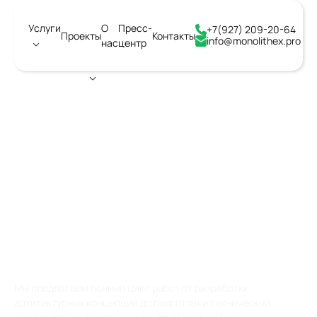
Услуги
О
Пресс-
+7(927) 209-20-64
Проекты
Контакты
info@monolithex.pro
нас
центр
Город:
Волгоград
АРХИТЕКТУРНОЕ
СТРОИТЕЛЬНОЕ
ПРОЕКТИРОВАНИЕ
ОБЪЕКТОВ КАПИТАЛЬНОГО
СТРОИТЕЛЬСТВА
Мы предлагаем полный цикл работ от разработки
архитектурных концепций до подготовки технической